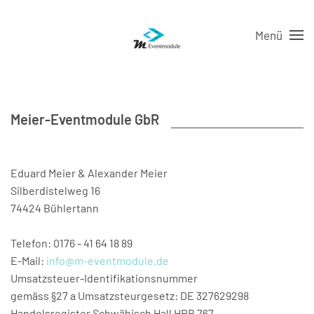
Menü
Meier-Eventmodule GbR
Eduard Meier & Alexander Meier
Silberdistelweg 16
74424 Bühlertann
Telefon: 0176 - 41 64 18 89
E-Mail:
info@m-eventmodule.de
Umsatzsteuer-Identifikationsnummer
gemäss §27 a Umsatzsteurgesetz: DE 327629298
Handelsregister Schwäbisch Hall HRB 767