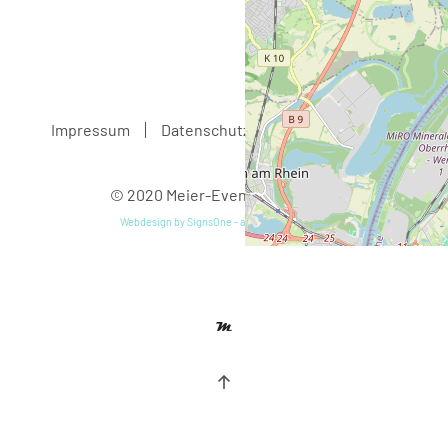
Impressum
Datenschutz
AGB
Kontakt
© 2020 Meier-Eventmodule GbR
Webdesign by SignsOne - all Rights Reserved