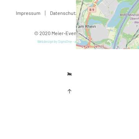
Impressum
Datenschutz
AGB
Kontakt
© 2020 Meier-Eventmodule GbR
Webdesign by SignsOne - all Rights Reserved